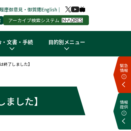
履歴
御意見・御質問
English
アーカイブ検索システム
令・文書・手続
目的別メニュー
は終了しました】
緊急
情報
しました】
情報
提供