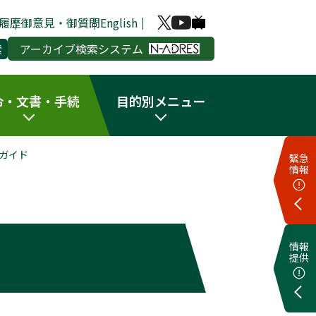
履歴
御意見・御質問
English
アーカイブ検索システム
令・文書・手続
目的別メニュー
ガイド
緊急
情報
情報
提供