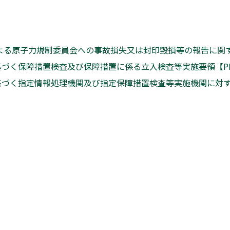
る原子力規制委員会への事故損失又は封印毀損等の報告に関する解
く保障措置検査及び保障措置に係る立入検査等実施要領【PDF：
く指定情報処理機関及び指定保障措置検査等実施機関に対する立