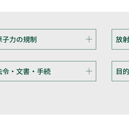
原子力の規制
放
法令・文書・手続
目