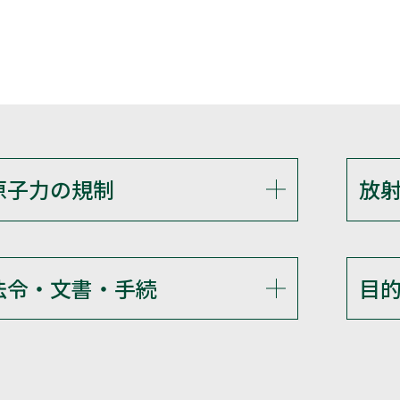
原子力の規制
放
法令・文書・手続
目