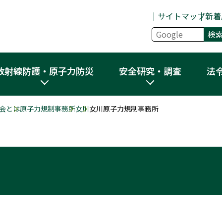
サイトマップ
新着
放射線防護・原子力防災
安全研究・調査
法
会とは
原子力規制事務所
女川
女川原子力規制事務所