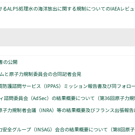
るALPS処理水の海洋放出に関する規制についてのIAEAレビュ
書の公開
チームと原子力規制委員会の合同記者会見
物質防護諮問サービス（IPPAS）ミッション報告書及び同フォ
ティ諮問委員会（AdSec）の結果概要について（第36回原子力
際原子力規制者会議（INRA）等の結果概要及びフランス出張報
力安全グループ（INSAG）会合の結果概要について（第8回原