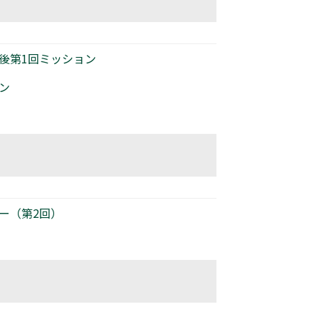
後第1回ミッション​
​
（第2回）​