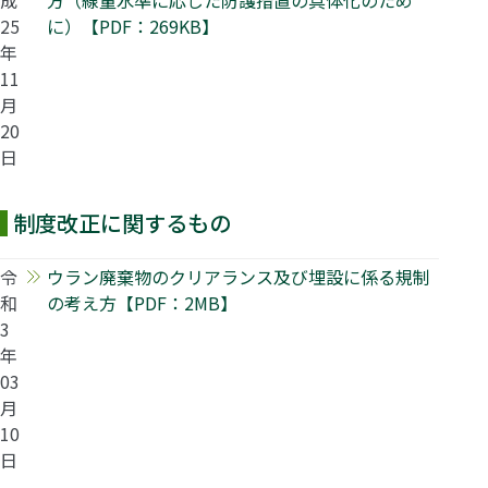
25
に）【PDF：269KB】
年
11
月
20
日
制度改正に関するもの
令
ウラン廃棄物のクリアランス及び埋設に係る規制
和
の考え方【PDF：2MB】
3
年
03
月
10
日