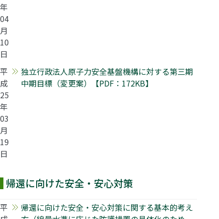
年
04
月
10
日
平
独立行政法人原子力安全基盤機構に対する第三期
成
中期目標（変更案）【PDF：172KB】
25
年
03
月
19
日
帰還に向けた安全・安心対策
平
帰還に向けた安全・安心対策に関する基本的考え
成
方（線量水準に応じた防護措置の具体化のため