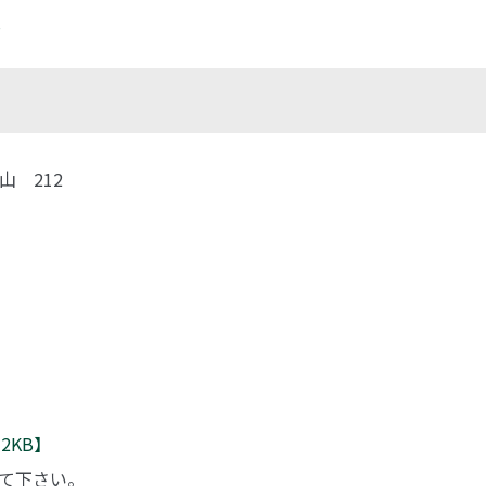
況
青山 212
2KB】
て下さい。