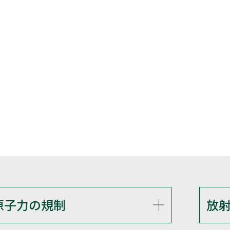
原子力の規制
放