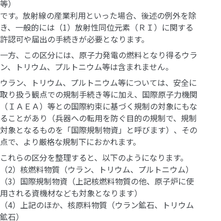
等）
です。放射線の産業利用といった場合、後述の例外を除
き、一般的には（1）放射性同位元素（ＲＩ）に関する
許認可や届出の手続きが必要となります。
一方、この区分には、原子力発電の燃料となり得るウラ
ン、トリウム、プルトニウム等は含まれません。
ウラン、トリウム、プルトニウム等については、安全に
取り扱う観点での規制手続き等に加え、国際原子力機関
（ＩＡＥＡ）等との国際約束に基づく規制の対象にもな
ることがあり（兵器への転用を防ぐ目的の規制で、規制
対象となるものを「国際規制物資」と呼びます）、その
点で、より厳格な規制下におかれます。
これらの区分を整理すると、以下のようになります。
（2）核燃料物質（ウラン、トリウム、プルトニウム）
（3）国際規制物資（上記核燃料物質の他、原子炉に使
用される資機材なども対象となります）
（4）上記のほか、核原料物質（ウラン鉱石、トリウム
鉱石）