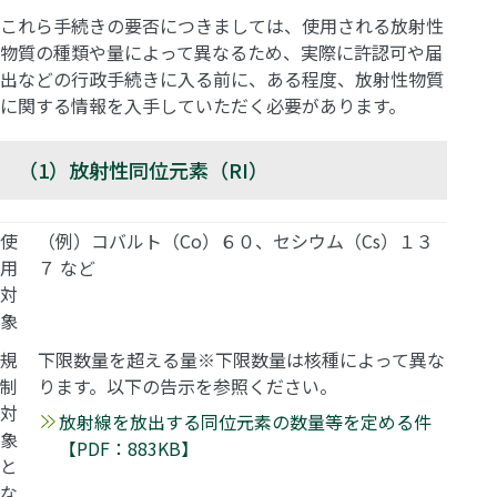
これら手続きの要否につきましては、使用される放射性
物質の種類や量によって異なるため、実際に許認可や届
出などの行政手続きに入る前に、ある程度、放射性物質
に関する情報を入手していただく必要があります。
（1）放射性同位元素（RI）
使
（例）コバルト（Co）６０、セシウム（Cs）１３
用
７ など
対
象
規
下限数量を超える量※下限数量は核種によって異な
制
ります。以下の告示を参照ください。
対
放射線を放出する同位元素の数量等を定める件
象
【PDF：883KB】
と
な