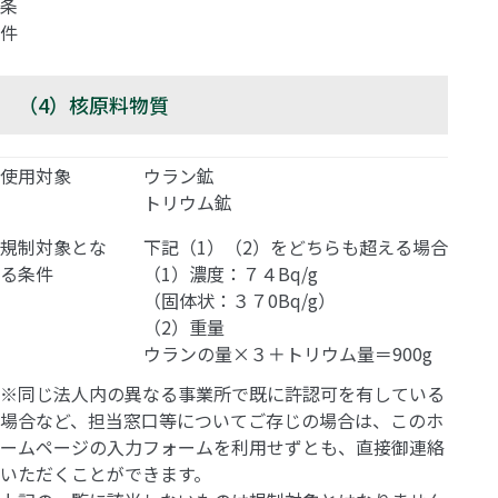
条
件
（4）核原料物質
使用対象
ウラン鉱
トリウム鉱
規制対象とな
下記（1）（2）をどちらも超える場合
る条件
（1）濃度：７４Bq/g
（固体状：３７0Bq/g）
（2）重量
ウランの量×３＋トリウム量＝900g
※同じ法人内の異なる事業所で既に許認可を有している
場合など、担当窓口等についてご存じの場合は、このホ
ームページの入力フォームを利用せずとも、直接御連絡
いただくことができます。