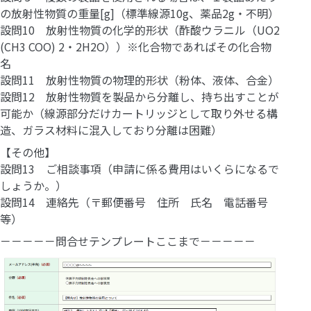
の放射性物質の重量[g]（標準線源10g、薬品2g・不明）
設問10 放射性物質の化学的形状（酢酸ウラニル（UO2
(CH3 COO) 2・2H2O））※化合物であればその化合物
名
設問11 放射性物質の物理的形状（粉体、液体、合金）
設問12 放射性物質を製品から分離し、持ち出すことが
可能か（線源部分だけカートリッジとして取り外せる構
造、ガラス材料に混入しており分離は困難）
【その他】
設問13 ご相談事項（申請に係る費用はいくらになるで
しょうか。）
設問14 連絡先（〒郵便番号 住所 氏名 電話番号
等）
－－－－－問合せテンプレートここまで－－－－－