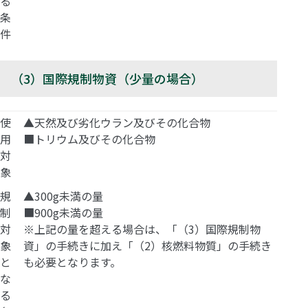
る
条
件
（3）国際規制物資（少量の場合）
使
▲天然及び劣化ウラン及びその化合物
用
■トリウム及びその化合物
対
象
規
▲300g未満の量
制
■900g未満の量
対
※上記の量を超える場合は、「（3）国際規制物
象
資」の手続きに加え「（2）核燃料物質」の手続き
と
も必要となります。
な
る