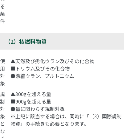
る
条
件
（2）核燃料物質
使
▲天然及び劣化ウラン及びその化合物
用
■トリウム及びその化合物
対
●濃縮ウラン、プルトニウム
象
規
▲300gを超える量
制
■900gを超える量
対
●量に関わらず規制対象
象
※上記に該当する場合は、同時に「（3）国際規制
と
物資」の手続きも必要となります。
な