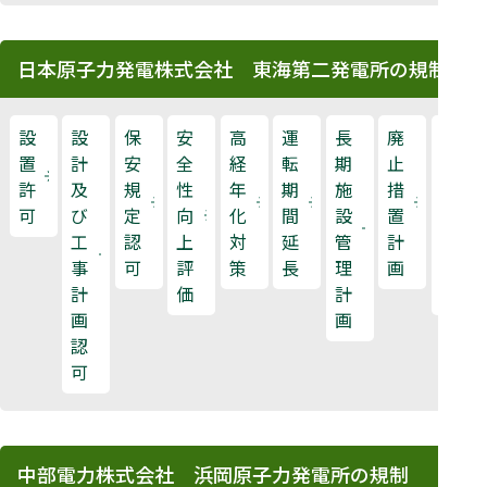
日本原子力発電株式会社 東海第二発電所の規制
設
設
保
安
高
運
長
廃
原
置
計
安
全
経
転
期
止
子
許
及
規
性
年
期
施
措
力
可
び
定
向
化
間
設
置
規
工
認
上
対
延
管
計
制
事
可
評
策
長
理
画
検
計
価
計
査
画
画
認
可
中部電力株式会社 浜岡原子力発電所の規制