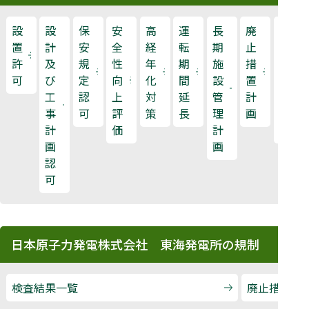
設
設
保
安
高
運
長
廃
原
置
計
安
全
経
転
期
止
子
許
及
規
性
年
期
施
措
力
可
び
定
向
化
間
設
置
規
工
認
上
対
延
管
計
制
事
可
評
策
長
理
画
検
計
価
計
査
画
画
認
可
日本原子力発電株式会社 東海発電所の規制
検査結果一覧
廃止措置段