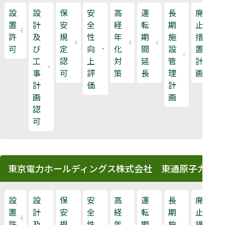
設
設
保
安
高
運
長
廃
置
計
安
全
経
転
期
止
許
及
規
性
年
期
施
措
可
び
定
向
化
間
設
置
工
認
上
対
延
管
計
事
可
評
策
長
理
画
計
価
計
画
画
認
可
東京電力ホールディングス株式会社 東通原子力発電
設
設
保
安
高
運
長
廃
置
計
安
全
経
転
期
止
許
及
規
性
年
期
施
措