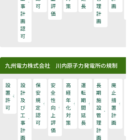
事
可
評
策
長
理
画
検
計
価
計
査
画
画
認
可
九州電力株式会社 川内原子力発電所の規制
設
設
保
安
高
運
長
廃
原
置
計
安
全
経
転
期
止
子
許
及
規
性
年
期
施
措
力
可
び
定
向
化
間
設
置
規
工
認
上
対
延
管
計
制
事
可
評
策
長
理
画
検
計
価
計
査
画
画