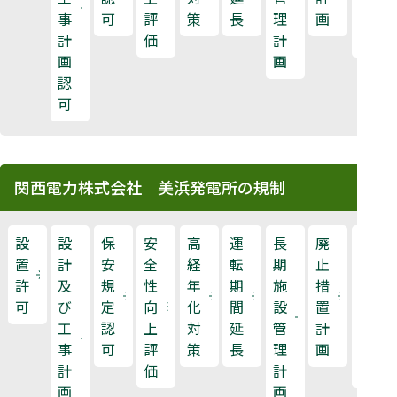
事
可
評
策
長
理
画
検
計
価
計
査
画
画
認
可
関西電力株式会社 美浜発電所の規制
設
設
保
安
高
運
長
廃
原
置
計
安
全
経
転
期
止
子
許
及
規
性
年
期
施
措
力
可
び
定
向
化
間
設
置
規
工
認
上
対
延
管
計
制
事
可
評
策
長
理
画
検
計
価
計
査
画
画