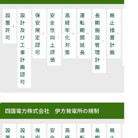
設
設
保
安
高
運
長
廃
原
置
計
安
全
経
転
期
止
子
許
及
規
性
年
期
施
措
力
可
び
定
向
化
間
設
置
規
工
認
上
対
延
管
計
制
事
可
評
策
長
理
画
検
計
価
計
査
画
画
認
可
四国電力株式会社 伊方発電所の規制
設
設
保
安
高
運
長
廃
原
置
計
安
全
経
転
期
止
子