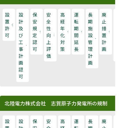
設
設
保
安
高
運
長
廃
原
置
計
安
全
経
転
期
止
子
許
及
規
性
年
期
施
措
力
可
び
定
向
化
間
設
置
規
工
認
上
対
延
管
計
制
事
可
評
策
長
理
画
検
計
価
計
査
画
画
認
可
北陸電力株式会社 志賀原子力発電所の規制
設
設
保
安
高
運
長
廃
原
置
計
安
全
経
転
期
止
子