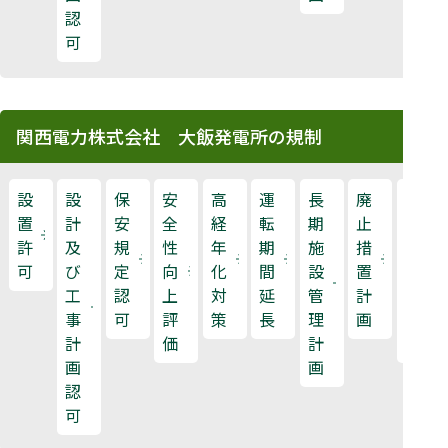
認
可
関西電力株式会社 大飯発電所の規制
設
設
保
安
高
運
長
廃
原
置
計
安
全
経
転
期
止
子
許
及
規
性
年
期
施
措
力
可
び
定
向
化
間
設
置
規
工
認
上
対
延
管
計
制
事
可
評
策
長
理
画
検
計
価
計
査
画
画
認
可