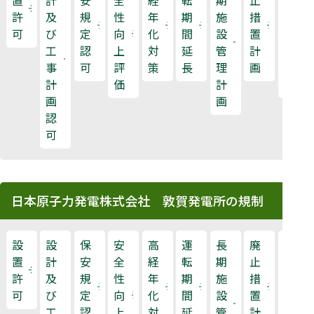
許
及
規
性
年
期
施
措
力
可
び
定
向
化
間
設
置
規
工
認
上
対
延
管
計
制
事
可
評
策
長
理
画
検
計
価
計
査
画
画
認
可
日本原子力発電株式会社 敦賀発電所の規制
設
設
保
安
高
運
長
廃
原
置
計
安
全
経
転
期
止
子
許
及
規
性
年
期
施
措
力
可
び
定
向
化
間
設
置
規
工
認
上
対
延
管
計
制