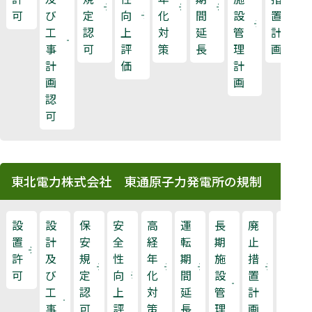
可
び
定
向
化
間
設
置
工
認
上
対
延
管
計
事
可
評
策
長
理
画
計
価
計
画
画
認
可
東北電力株式会社 東通原子力発電所の規制
設
設
保
安
高
運
長
廃
原
置
計
安
全
経
転
期
止
子
許
及
規
性
年
期
施
措
力
可
び
定
向
化
間
設
置
規
工
認
上
対
延
管
計
制
事
可
評
策
長
理
画
検