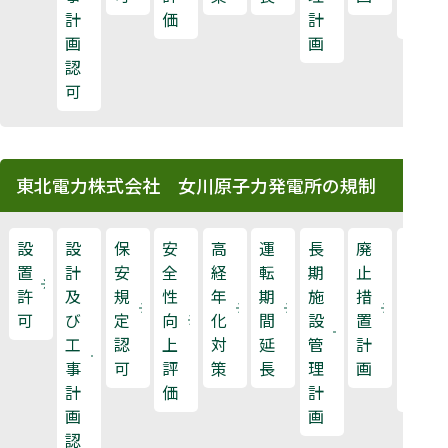
計
価
計
査
画
画
認
可
東北電力株式会社 女川原子力発電所の規制
設
設
保
安
高
運
長
廃
原
置
計
安
全
経
転
期
止
子
許
及
規
性
年
期
施
措
力
可
び
定
向
化
間
設
置
規
工
認
上
対
延
管
計
制
事
可
評
策
長
理
画
検
計
価
計
査
画
画
認