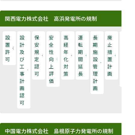
関西電力株式会社 高浜発電所の規制
設
設
保
安
高
運
長
廃
原
置
計
安
全
経
転
期
止
子
許
及
規
性
年
期
施
措
力
可
び
定
向
化
間
設
置
規
工
認
上
対
延
管
計
制
事
可
評
策
長
理
画
検
計
価
計
査
画
画
認
可
中国電力株式会社 島根原子力発電所の規制