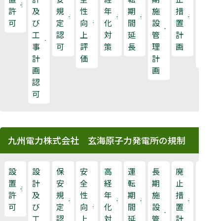
許
及
規
性
年
期
施
措
力
可
び
定
向
化
間
設
置
規
工
認
上
対
延
管
計
制
事
可
評
策
長
理
画
検
計
価
計
査
画
画
認
可
九州電力株式会社 玄海原子力発電所の規制
設
設
保
安
高
運
長
廃
原
置
計
安
全
経
転
期
止
子
許
及
規
性
年
期
施
措
力
可
び
定
向
化
間
設
置
規
工
認
上
対
延
管
計
制