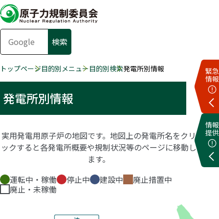
トップページ
目的別メニュー
目的別検索
発電所別情報
緊急
情報
発電所別情報
情報
提供
実用発電用原子炉の地図です。地図上の発電所名をクリ
ックすると各発電所概要や規制状況等のページに移動し
ます。
運転中・稼働
停止中
建設中
廃止措置中
廃止・未稼働