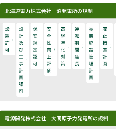
北海道電力株式会社 泊発電所の規制
設
設
保
安
高
運
長
廃
原
置
計
安
全
経
転
期
止
子
許
及
規
性
年
期
施
措
力
可
び
定
向
化
間
設
置
規
工
認
上
対
延
管
計
制
事
可
評
策
長
理
画
検
計
価
計
査
画
画
認
可
電源開発株式会社 大間原子力発電所の規制