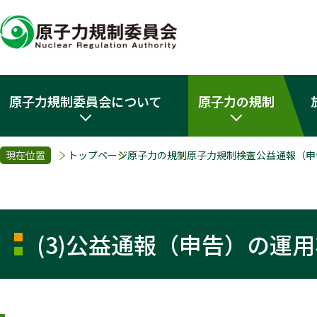
原子力規制委員会について
原子力の規制
現在位置
トップページ
原子力の規制
原子力規制検査
公益通報（申
(3)公益通報（申告）の運