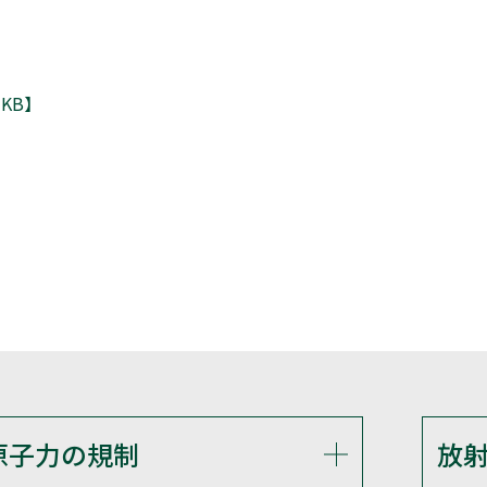
KB】
原子力の規制
放