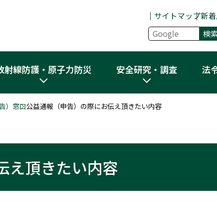
サイトマップ
新着
放射線防護・原子力防災
安全研究・調査
法
告）窓口
公益通報（申告）の際にお伝え頂きたい内容
伝え頂きたい内容