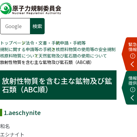
トップページ
法令・文書・手続
申請・手続等
緊急
規制に関する申請等の手続き
核燃料物質の使用等の安全規制
情報
核原料物質について
天然鉱物及び鉱⽯類の使⽤について
放射性物質を含む主な鉱物及び鉱石類（ABC順）
情報
放射性物質を含む主な鉱物及び鉱
提供
石類（ABC順）
1.
aeschynite
和名
エシナイト