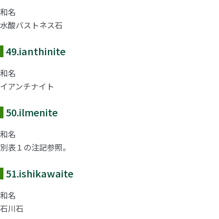
和名
水酸バストネス石
49.
ianthinite
和名
イアンチナイト
50.
ilmenite
和名
別表１の注記参照。
51.
ishikawaite
和名
石川石