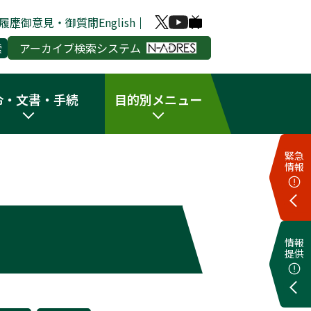
履歴
御意見・御質問
English
アーカイブ検索システム
令・文書・手続
目的別メニュー
緊急
情報
情報
提供