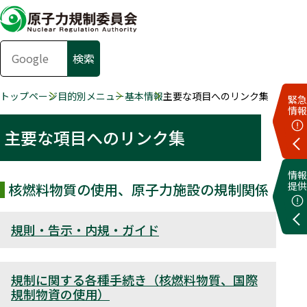
トップページ
目的別メニュー
基本情報
主要な項目へのリンク集
緊急
情報
主要な項目へのリンク集
情報
提供
核燃料物質の使用、原子力施設の規制関係
規則・告示・内規・ガイド
規制に関する各種手続き（核燃料物質、国際
規制物資の使用）