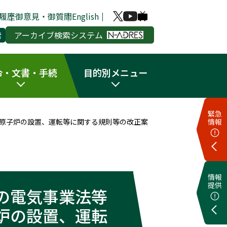
履歴
御意見・御質問
English
アーカイブ検索システム
令・文書・手続
目的別メニュー
緊急
情報
原子炉の設置、運転等に関する規則等の改正案
情報
提供
の電気事業法等
炉の設置、運転