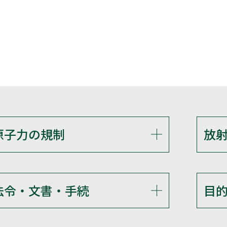
原子力の規制
放
法令・文書・手続
目