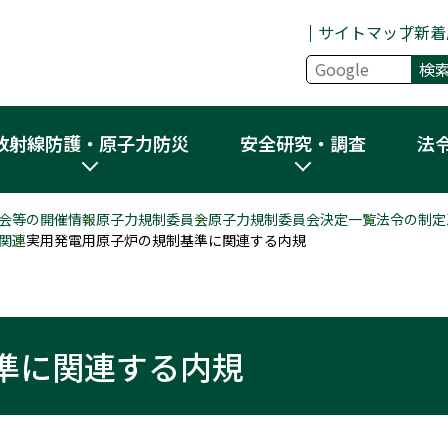
サイトマップ
新着
放射線防護・原子力防災
安全研究・調査
法
会等の開催情報
原子力規制委員会
原子力規制委員会決定一覧
法令の制定
関連
実用発電用原子炉の規制基準に関連する内規
準に関連する内規