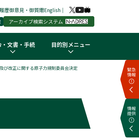
履歴
御意見・御質問
English
アーカイブ検索システム
令・文書・手続
目的別メニュー
及び改正に関する原子力規制委員会決定
緊急
情報
情報
提供