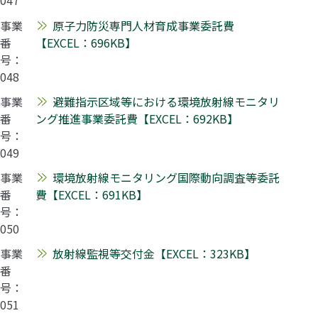
047
事業
原子力防災専門人材育成事業委託費
番
【EXCEL：696KB】
号：
048
事業
避難指示区域等における環境放射線モニタリ
番
ング推進事業委託費【EXCEL：692KB】
号：
049
事業
環境放射線モニタリング国際動向調査等委託
番
費【EXCEL：691KB】
号：
050
事業
放射線監視等交付金【EXCEL：323KB】
番
号：
051