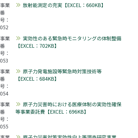
事業
放射能測定の充実【EXCEL：660KB】
番
号：
052
事業
実効性のある緊急時モニタリングの体制整備
番
【EXCEL：702KB】
号：
053
事業
原子力発電施設等緊急時対策技術等
番
【EXCEL：684KB】
号：
054
事業
原子力災害時における医療体制の実効性確保
番
等事業委託費【EXCEL：696KB】
号：
055
事業
原子力災害対策実効性向上等調査研究事業