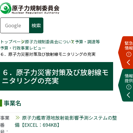
トップページ
原子力規制委員会について
予算・調達等
緊急
予算・行政事業レビュー
情報
６．原子力災害対策及び放射線モニタリングの充実
６．原子力災害対策及び放射線モ
情報
ニタリングの充実
提供
事業名
事業
原子力艦寄港地放射能影響予測システムの整
番
備【EXCEL：694KB】
号：