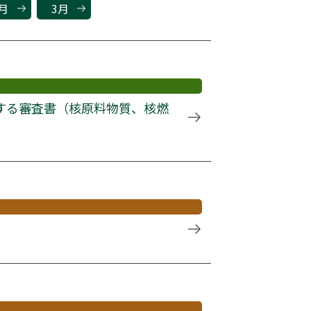
月
3月
する審査書（核原料物質、核燃