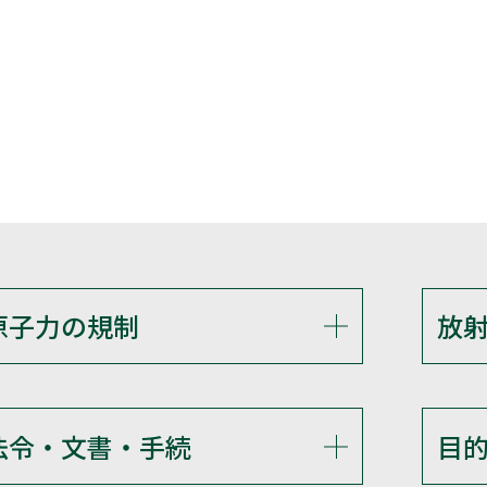
原子力の規制
放
法令・文書・手続
目