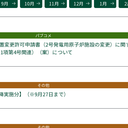
9月
10月
11月
12月
1月
2
パブコメ
置変更許可申請書（2号発電用原子炉施設の変更）に関
第1項第4号関連）（案）について
その他
以降実施分】（※9月27日まで）
その他