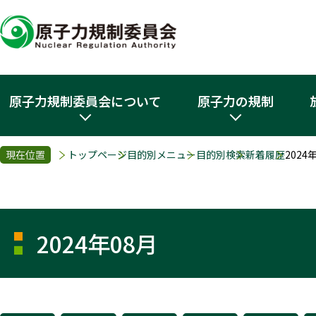
原子力規制委員会について
原子力の規制
現在位置
トップページ
目的別メニュー
目的別検索
新着履歴
2024
2024年08月