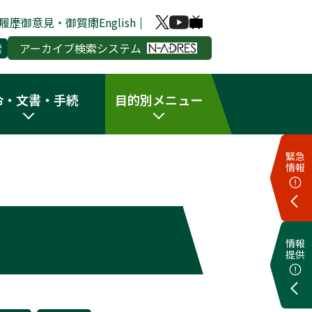
履歴
御意見・御質問
English
アーカイブ検索システム
令・文書・手続
目的別メニュー
緊急
情報
情報
提供