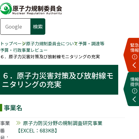
トップページ
原子力規制委員会について
予算・調達等
緊急
予算・行政事業レビュー
情報
６．原子力災害対策及び放射線モニタリングの充実
６．原子力災害対策及び放射線モ
情報
ニタリングの充実
提供
事業名
事業
原子力防災分野の規制調査研究事業
番
【EXCEL：683KB】
号：