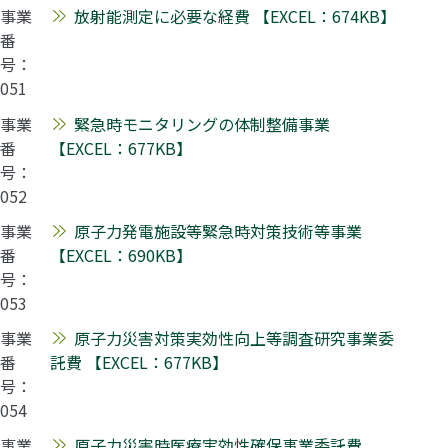
事業
放射能測定に必要な経費 【EXCEL：674KB】
番
号：
051
事業
緊急時モニタリングの体制整備事業
番
【EXCEL：677KB】
号：
052
事業
原子力発電施設等緊急時対策技術等事業
番
【EXCEL：690KB】
号：
053
事業
原子力災害対策実効性向上等調査研究事業委
番
託費 【EXCEL：677KB】
号：
054
事業
原子力災害時医療実効性確保事業委託費