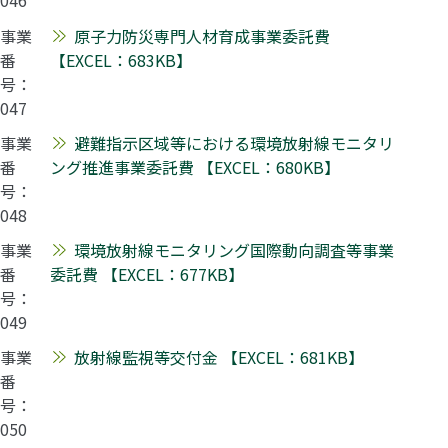
046
事業
原子力防災専門人材育成事業委託費
番
【EXCEL：683KB】
号：
047
事業
避難指示区域等における環境放射線モニタリ
番
ング推進事業委託費 【EXCEL：680KB】
号：
048
事業
環境放射線モニタリング国際動向調査等事業
番
委託費 【EXCEL：677KB】
号：
049
事業
放射線監視等交付金 【EXCEL：681KB】
番
号：
050