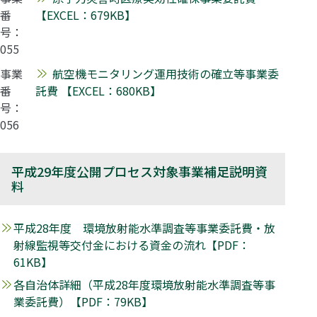
番
【EXCEL：679KB】
号：
055
事業
航空機モニタリング運用技術の確立等事業委
番
託費 【EXCEL：680KB】
号：
056
平成29年度公開プロセス対象事業補足説明資
料
平成28年度 環境放射能水準調査等事業委託費・放
射線監視等交付金における資金の流れ【PDF：
61KB】
各自治体詳細（平成28年度環境放射能水準調査等事
業委託費）【PDF：79KB】