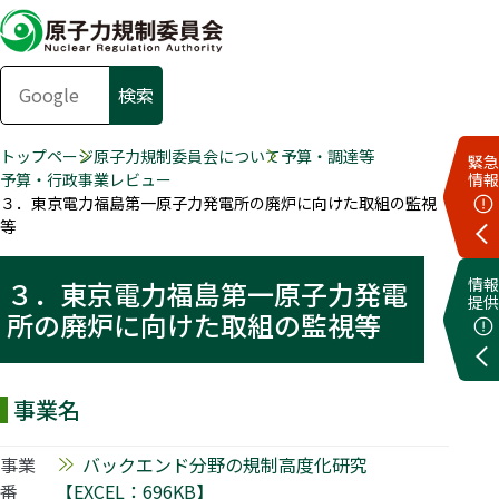
トップページ
原子力規制委員会について
予算・調達等
緊急
予算・行政事業レビュー
情報
３．東京電力福島第一原子力発電所の廃炉に向けた取組の監視
等
情報
３．東京電力福島第一原子力発電
提供
所の廃炉に向けた取組の監視等
事業名
事業
バックエンド分野の規制高度化研究
番
【EXCEL：696KB】