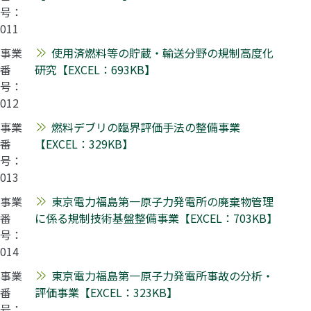
号：
011
事業
使用済燃料等の貯蔵・輸送分野の規制高度化
番
研究【EXCEL：693KB】
号：
012
事業
燃料デブリの臨界評価手法の整備事業
番
【EXCEL：329KB】
号：
013
事業
東京電力福島第一原子力発電所の廃棄物管理
番
に係る規制技術基盤整備事業【EXCEL：703KB】
号：
014
事業
東京電力福島第一原子力発電所事故の分析・
番
評価事業【EXCEL：323KB】
号：