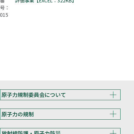
番
評価事業【EXCEL：322KB】
号：
015
原子力規制委員会について
原子力の規制
放射線防護・原子力防災