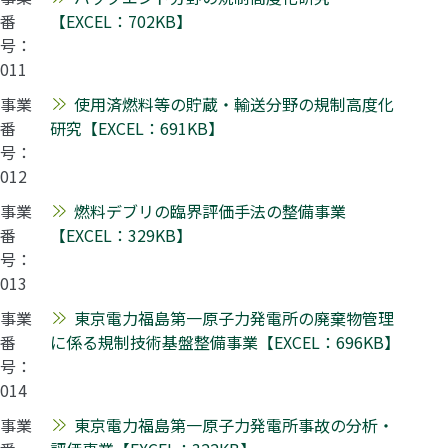
番
【EXCEL：702KB】
号：
011
事業
使用済燃料等の貯蔵・輸送分野の規制高度化
番
研究【EXCEL：691KB】
号：
012
事業
燃料デブリの臨界評価手法の整備事業
番
【EXCEL：329KB】
号：
013
事業
東京電力福島第一原子力発電所の廃棄物管理
番
に係る規制技術基盤整備事業【EXCEL：696KB】
号：
014
事業
東京電力福島第一原子力発電所事故の分析・