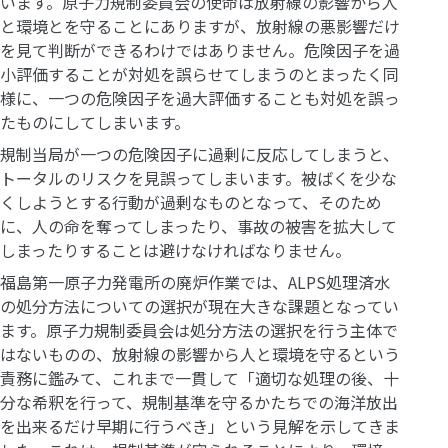
います。原子力規制委員会の使命は放射線の影響から人
と環境とを守ることにありますが、放射線の悪影響だけ
を見て判断ができるわけではありません。危険因子を過
小評価することが対処を誤らせてしまうのとまったく同
様に、一つの危険因子を過大評価することも対処を誤っ
たものにしてしまいます。
規制当局が一つの危険因子に過剰に反応してしまうと、
トータルのリスクを見誤ってしまいます。被ばくを少な
くしようとする行動が過剰なものとなって、そのため
に、人の命を奪ってしまったり、事故の被害を拡大して
しまったりすることは避けなければなりません。
福島第一原子力発電所の廃炉作業では、ALPS処理済水
の処分方法についての選択が現在大きな課題となってい
ます。原子力規制委員会は処分方法の選択を行う主体で
はないものの、放射線の影響から人と環境を守るという
責務に鑑みて、これまで一貫して「適切な処理の後、十
分な希釈を行って、規制基準を守るかたちでの海洋放出
を出来るだけ早期に行うべき」という見解を示してきま