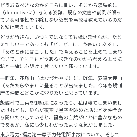
どうあるべきなのかを自らに問い、そこから演繹的に
（
deductive
に）考える姿勢、既存の文書や前例が誤っ
ている可能性を排除しない姿勢を事故は教えているのだ
と私は考えています。
どうか皆さん、いつもではなくても構いませんが、たと
え忙しい中であっても「どこどこにこう書いてある」、
「あのときにはこうした」で考えることを止めてしまわ
ないで、そもそもどうあるべきなのかから考えるように
私と一緒に心懸けて貰いたいと願っています。
一昨年、花塚山（はなづかやま）に、昨年、安達太良山
（あだたらやま）に登ることが出来ました。今年も規制
庁の仲間とどこかに登りたいと思っています。
飯舘村で山菜を御馳走になったり、私は寝てしまいまし
たけれども、澄んだ夜空で星空を眺めた話などを仲間か
ら聞いたりしていると、福島の自然がいかに豊かなもの
であるか、私にも少しわかったような気がしました。
東京電力･福島第一原子力発電所事故について、そして