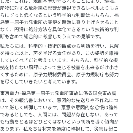
した。これは、規制基準が守られることにより、環境、
産物に対する放射線の影響が無視できるレベルよりもさ
らにずっと低くなるという科学的な判断はもちろん、福
島第一原子力発電所の廃炉を暗礁に乗り上げさせること
なく、円滑に処分方法を具体化できるという技術的な判
断も含めて総合的に考慮したうえでの見解です。
私たちには、科学的・技術的観点から判断を行い、見解
を持った以上、声を挙げる責任があり、この姿勢を維持
していくべきだと考えています。もちろん、科学的な根
拠を持たない風評によって生じる被害を出来るだけ小さ
くするために、原子力規制委員会、原子力規制庁も努力
を尽くしていきたいと考えています。
東京電力･福島第一原子力発電所事故に係る国会事故調
は、その報告書において、意図的な先送りや不作為につ
いて厳しく糾弾しています。悪意や意図的な怠慢は論外
であるとしても、人間には、問題が存在しない、あって
も行動をとるほどひどくはないという判断を導く傾向が
あります。私たちは将来を過度に軽視して、災害は起こ