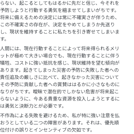
らない、起こるとしてもはるかに先だと信じ、今それを
予防しようと行動する勇気を縮ませてしまいがちです。
将来に備えるための決定には常に不確実さが伴うため、
この不確実さの存在が、決定をやめてしまうか先送り
し、現状を維持することに私たちを引き寄せてしまいま
す。
人間には、現在行動することによって将来得られるメリ
ットが極めて大きい場合でも、現在行動することに伴う
犠牲、コストに強い抵抗を感じ、現状維持を望む傾向が
あります。起きてしまった災害の予防に失敗した者への
責任追及の厳しさに比べて、起きなかった災害について
その予防に貢献した者への賞賛ははるかに小さなものに
なりがちです。曖昧で潜在的でしかない危害が将来起こ
らないように、今ある貴重な資源を投入しようとするに
は勇気と決断力とが必要です。
不作為による失敗を避けるため、私が特に強い注意を払
おうとしている二つの障害があります。それは、優先順
位付けの誤りとインセンティブの欠如です。