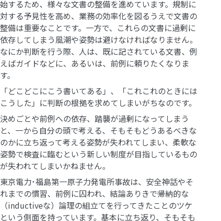
始するため、様々な文書の整備を進めています。規制に
対する予見性を高め、業務の効率化を図るうえで文書の
整備は重要なことです。一方で、これらの文書に過剰に
依存してしまう風潮や姿勢は避けなければなりません。
なにか判断を行う際、人は、既に記されている文書、例
えばガイドなどに、あるいは、前例に頼りたくなりま
す。
「どこどこにこう書いてある」、「これこれのときには
こうした」に判断の根拠を求めてしまいがちなのです。
決めごとや前例への依存、踏襲が過剰になってしまう
と、一から自分の頭で考える、そもそもどうあるべきな
のかに立ち返って考える姿勢が失われてしまい、柔軟な
姿勢で検査に臨むという新しい制度が目指しているもの
が失われてしまいかねません。
東京電力･福島第一原子力発電所事故は、安全神話やそ
れまでの慣習、前例に囚われ、結論ありきで帰納的な
（
inductive
な）論理の組立てを行ってきたことのツケ
という側面を持っています。基本に立ち返り、そもそも