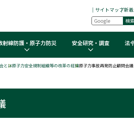
サイトマップ
新着
放射線防護・原子力防災
安全研究・調査
法
会とは
原子力安全規制組織等の改革の経緯
原子力事故再発防止顧問会議
議