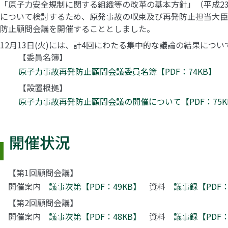
「原子力安全規制に関する組織等の改革の基本方針」（平成2
について検討するため、原発事故の収束及び再発防止担当大臣
防止顧問会議を開催することとしました。
12月13日(火)には、計4回にわたる集中的な議論の結果につ
【委員名簿】
原子力事故再発防止顧問会議委員名簿【PDF：74KB】
【設置根拠】
原子力事故再発防止顧問会議の開催について【PDF：75K
開催状況
【第1回顧問会議】
開催案内
議事次第【PDF：49KB】
資料
議事録【PDF：
【第2回顧問会議】
開催案内
議事次第【PDF：48KB】
資料
議事録【PDF：