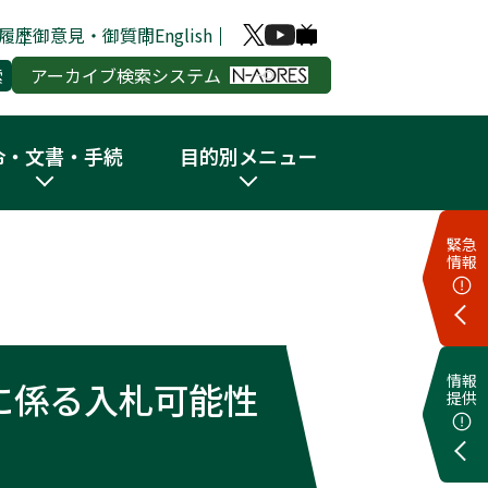
履歴
御意見・御質問
English
アーカイブ検索システム
令・文書・手続
目的別メニュー
緊急
情報
情報
に係る入札可能性
提供