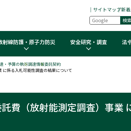
サイトマップ
新着
放射線防護・原子力防災
安全研究・調査
法
達・予算の執行
調達情報
委託契約
業 に係る入札可能性調査の結果について
委託費（放射能測定調査）事業 