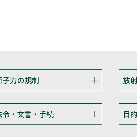
原子力の規制
放
法令・文書・手続
目