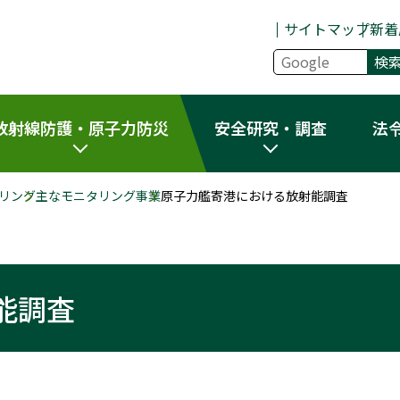
サイトマップ
新着
放射線防護・原子力防災
安全研究・調査
法
リング
主なモニタリング事業
原子力艦寄港における放射能調査
能調査