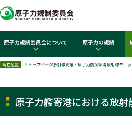
原子力規制委員会について
原子力の規制
現在位置
トップページ
放射線防護・原子力防災
環境放射線モニタ
原子力艦寄港における放射