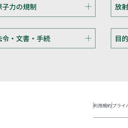
原子力の規制
放
法令・文書・手続
目
利用規約
プライ