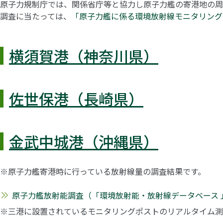
原子力規制庁では、関係省庁等と協力し原子力艦の寄港地の周
調査に当たっては、
「原子力艦に係る環境放射線モニタリングに
横須賀港（神奈川県）
佐世保港（長崎県）
金武中城港（沖縄県）
※原子力艦寄港時に行っている放射線量の調査結果です。
原子力艦放射能調査（「環境放射能・放射線データベース 
※三港に設置されているモニタリングポストのリアルタイム測