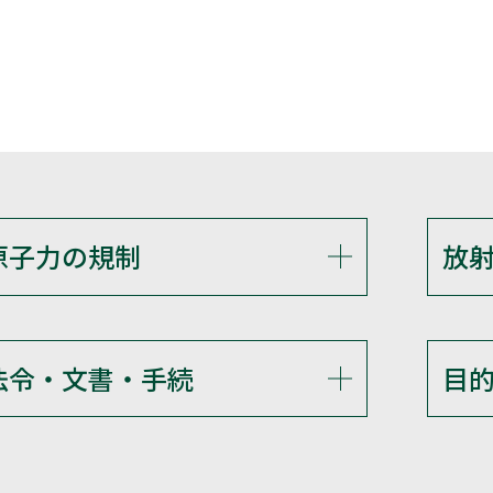
原子力の規制
放
法令・文書・手続
目