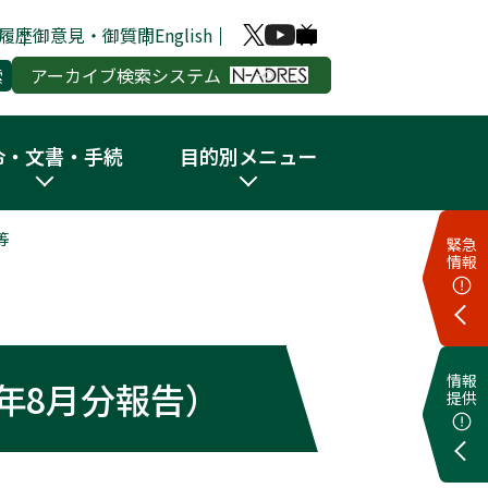
履歴
御意見・御質問
English
アーカイブ検索システム
令・文書・手続
目的別メニュー
等
緊急
情報
情報
年8月分報告）
提供