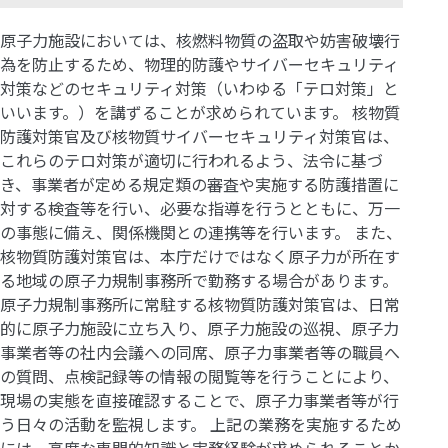
原子力施設においては、核燃料物質の盗取や妨害破壊行
為を防止するため、物理的防護やサイバーセキュリティ
対策などのセキュリティ対策（いわゆる「テロ対策」と
いいます。）を講ずることが求められています。 核物質
防護対策官及び核物質サイバーセキュリティ対策官は、
これらのテロ対策が適切に行われるよう、法令に基づ
き、事業者が定める規定類の審査や実施する防護措置に
対する検査等を行い、必要な指導を行うとともに、万一
の事態に備え、関係機関との連携等を行います。 また、
核物質防護対策官は、本庁だけではなく原子力が所在す
る地域の原子力規制事務所で勤務する場合があります。
原子力規制事務所に常駐する核物質防護対策官は、日常
的に原子力施設に立ち入り、原子力施設の巡視、原子力
事業者等の社内会議への同席、原子力事業者等の職員へ
の質問、点検記録等の情報の閲覧等を行うことにより、
現場の実態を直接確認することで、原子力事業者等が行
う日々の活動を監視します。 上記の業務を実施するため
には、高度な専門的知識と実務経験が求められることか