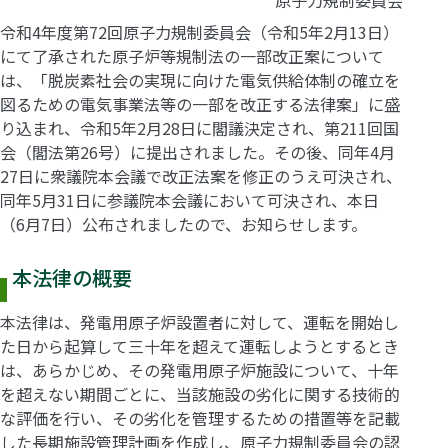
令和4年度第72回原子力規制委員会（令和5年2月13日）
にて了承された原子炉等規制法の一部改正案について
は、「脱炭素社会の実現に向けた電気供給体制の確立を
図るための電気事業法等の一部を改正する法律案」に盛
り込まれ、令和5年2月28日に閣議決定され、第211回国
会（閣法第26号）に提出されました。その後、同年4月
27日に衆議院本会議で改正法案を修正のうえ可決され、
同年5月31日に参議院本会議において可決され、本日
（6月7日）公布されましたので、お知らせします。
本法律の概要
本法律は、発電用原子炉設置者に対して、運転を開始し
た日から起算して三十年を超えて運転しようとするとき
は、あらかじめ、その発電用原子炉施設について、十年
を超えない期間ごとに、当該施設の劣化に関する技術的
な評価を行い、その劣化を管理するための措置等を記載
した長期施設管理計画を作成し、原子力規制委員会の認