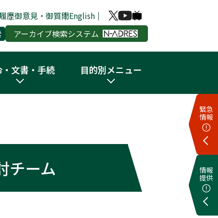
履歴
御意見・御質問
English
アーカイブ検索システム
令・文書・手続
目的別メニュー
緊急
情報
討チーム
情報
提供