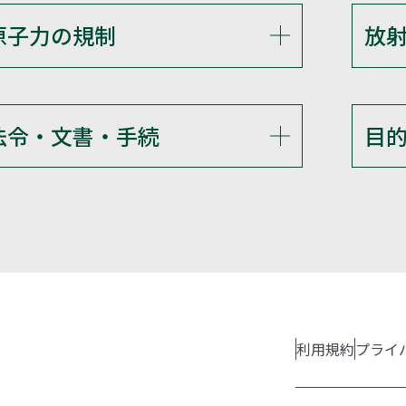
原子力の規制
放
法令・文書・手続
目
利用規約
プライ