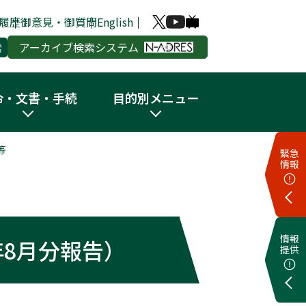
履歴
御意見・御質問
English
アーカイブ検索システム
令・文書・手続
目的別メニュー
等
緊急
情報
情報
8月分報告）
提供