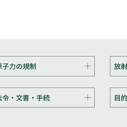
原子力の規制
放
法令・文書・手続
目