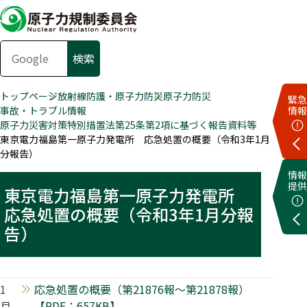
トップページ
放射線防護・原子力防災
原子力防災
緊急
事故・トラブル情報
情報
原子力災害対策特別措置法第25条第2項に基づく報告資料等
東京電力福島第一原子力発電所 応急処置の概要（令和3年1月
分報告）
情報
提供
東京電力福島第一原子力発電所
応急処置の概要（令和3年1月分報
告）
1
応急処置の概要（第21876報～第21878報）
月
【PDF：657KB】